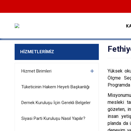
K
Fethi
HİZMETLERİMİZ
Yüksek oku
Hizmet Birimleri
Ölçme Seç
Programda a
Tüketicinin Hakem Heyeti Başkanlığı
Misyonumuz,
mesleki tam
Dernek Kuruluşu İçin Gerekli Belgeler
gözeten, in
insan yetiş
Siyasi Parti Kuruluşu Nasıl Yapılır?
planda da 
deneyim ve 