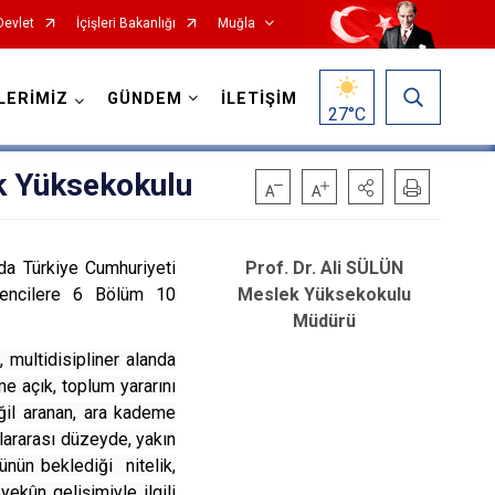
Devlet
İçişleri Bakanlığı
Muğla
LERİMİZ
GÜNDEM
İLETİŞİM
27
°C
k Yüksekokulu
da Türkiye Cumhuriyeti
Prof. Dr. Ali SÜLÜN
rencilere 6 Bölüm 10
Meslek Yüksekokulu
Müdürü
Milas
 multidisipliner alanda
Ortaca
e açık, toplum yararını
eğil aranan, ara kademe
Ula
lararası düzeyde, yakın
Yatağan
nün beklediği nitelik,
yekûn gelişimiyle ilgili