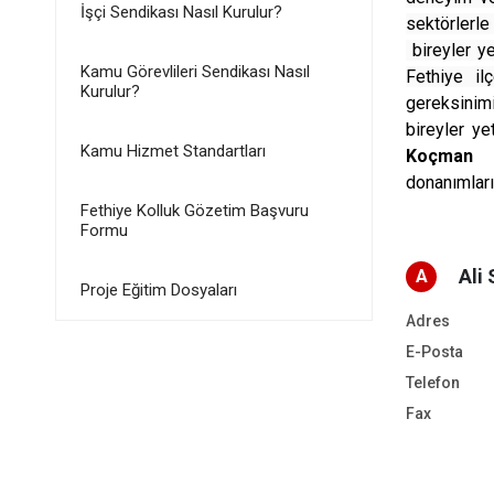
İşçi Sendikası Nasıl Kurulur?
sektörlerl
bireyler y
Kamu Görevlileri Sendikası Nasıl
Fethiye il
Kurulur?
gereksinimi
bireyler y
Kamu Hizmet Standartları
Koçman ü
donanımları
Fethiye Kolluk Gözetim Başvuru
Formu
Ali
A
Proje Eğitim Dosyaları
Adres
E-Posta
Telefon
Fax