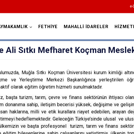
e-
AYMAKAMLIK
FETHİYE
MAHALLİ İDARELER
HİZMET
Muğla
ye Ali Sıtkı Mefharet Koçman Mesle
lumuzda, Muğla Sıtkı Koçman Üniversitesi kurum kimliği altın
me ve Yerleştirme Merkezi Başkanlığınca yerleştirilen öğ
ktif olarak eğitim öğretim hizmeti sunulmaktadır.
Bodrum
 başta turizm, tarım, çevre ve finans sektörünün ihtiyacı olan,
Dalaman
 donanıma sahip, iletişim becerisi yüksek, değişime ve gelişim
san haklarına, milli ve etik kurallara riayet edebilen, arayan d
Datça
tirmeyi hedeflemektedir. Geleceğin Türkiye’sinde ulusal ve ulus
Fethiye
ülkemizin ve başta profesyonel turizm, tarım ve finans sektörü
eğitim bileşenlerine sahip çalışanlarını yetiştirmiş, ülkenin top