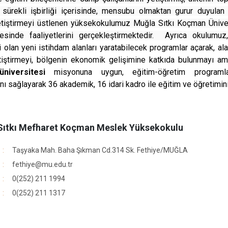
Kavaklıdere
e sürekli işbirliği içerisinde, mensubu olmaktan gurur duyulan
Köyceğiz
etiştirmeyi üstlenen yüksekokulumuz Muğla Sıtkı Koçman Ünivers
çesinde faaliyetlerini gerçekleştirmektedir. Ayrıca okulumu
Marmaris
 olan yeni istihdam alanları yaratabilecek programlar açarak, alan
etiştirmeyi, bölgenin ekonomik gelişimine katkıda bulunmayı a
niversitesi
misyonuna uygun, eğitim-öğretim programlar
nı sağlayarak 36 akademik, 16 idari kadro ile eğitim ve öğretimi
 Sıtkı Mefharet Koçman Meslek Yüksekokulu
Taşyaka Mah. Baha Şıkman Cd.314 Sk. Fethiye/MUĞLA
fethiye@mu.edu.tr
0(252) 211 1994
0(252) 211 1317