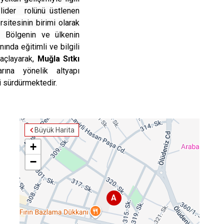
Seydikemer
 lider rolünü üstlenen
Menteşe
itesinin birimi olarak
z,
Bölgenin ve ülkenin
ında eğitimli ve bilgili
maçlayarak,
Muğla Sıtkı
ına yönelik altyapı
ni sürdürmektedir.
Büyük Harita
+
−
A