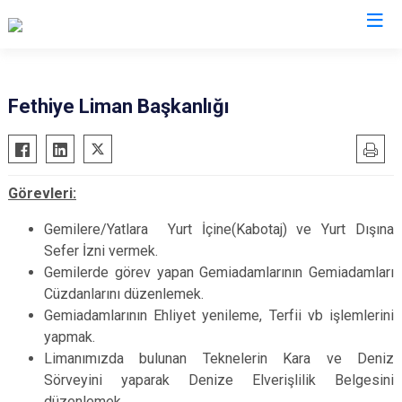
Muğla
Fethiye Liman Başkanlığı
Bodrum
Milas
Dalaman
Ortaca
Görevleri:
Datça
Ula
Fethiye
Yatağan
Gemilere/Yatlara Yurt İçine(Kabotaj) ve Yurt Dışına
Sefer İzni vermek.
Kavaklıdere
Seydikemer
Gemilerde görev yapan Gemiadamlarının Gemiadamları
Köyceğiz
Menteşe
Cüzdanlarını düzenlemek.
Marmaris
Gemiadamlarının Ehliyet yenileme, Terfii vb işlemlerini
yapmak.
Limanımızda bulunan Teknelerin Kara ve Deniz
Sörveyini yaparak Denize Elverişlilik Belgesini
düzenlemek.