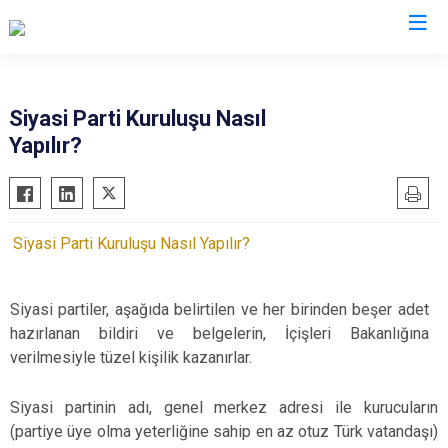
Muğla
Siyasi Parti Kuruluşu Nasıl
Yapılır?
Bodrum
Milas
Dalaman
Ortaca
Datça
Ula
Siyasi Parti Kuruluşu Nasıl Yapılır?
Fethiye
Yatağan
Kavaklıdere
Seydikemer
Siyasi partiler, aşağıda belirtilen ve her birinden beşer adet
Köyceğiz
Menteşe
hazırlanan bildiri ve belgelerin, İçişleri Bakanlığına
Marmaris
verilmesiyle tüzel kişilik kazanırlar.
Siyasi partinin adı, genel merkez adresi ile kurucuların
(partiye üye olma yeterliğine sahip en az otuz Türk vatandaşı)