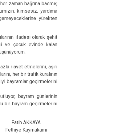
Seydikemer
ıyı her zaman bağrına basmış
kımızın, kimsesiz, yardıma
Menteşe
rgemeyeceklerine yürekten
arının ifadesi olarak şehit
evgi ve çocuk evinde kalan
 düşünüyorum.
zla riayet etmelerini, aşırı
rını, her bir trafik kuralının
 iyi bayramlar geçirmelerini
tluyor, bayram günlerinin
lu bir bayram geçirmelerini
Fatih AKKAYA
Fethiye Kaymakamı