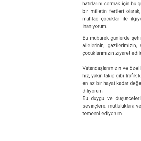
hatırlarını sormak için bu 
bir milletin fertleri ola
muhtaç çocuklar ile ilgi
inanıyorum.
Bu mübarek günlerde şehitl
ailelerinin, gazilerimizi
çocuklarımızın ziyaret edi
Vatandaşlarımızın ve özelli
hız, yakın takip gibi trafik 
en az bir hayat kadar değer
diliyorum.
Bu duygu ve düşüncelerle
sevinçlere, mutluluklara v
temenni ediyorum.