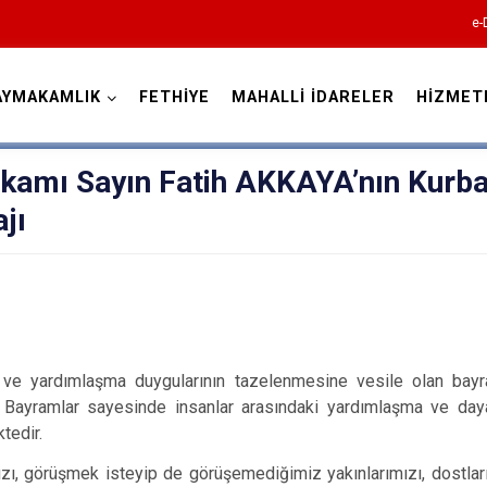
e-
AYMAKAMLIK
FETHİYE
MAHALLİ İDARELER
HİZMET
Muğla
kamı Sayın Fatih AKKAYA’nın Kurb
jı
Bodrum
Dalaman
ü ve yardımlaşma duygularının tazelenmesine vesile olan bayr
. Bayramlar sayesinde insanlar arasındaki yardımlaşma ve daya
Datça
tedir.
Fethiye
ızı, görüşmek isteyip de görüşemediğimiz yakınlarımızı, dostlar