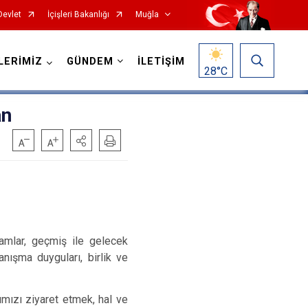
Devlet
İçişleri Bakanlığı
Muğla
LERİMİZ
GÜNDEM
İLETİŞİM
28
°C
an
Milas
Ortaca
amlar, geçmiş ile gelecek
nışma duyguları, birlik ve
Ula
Yatağan
ımızı ziyaret etmek, hal ve