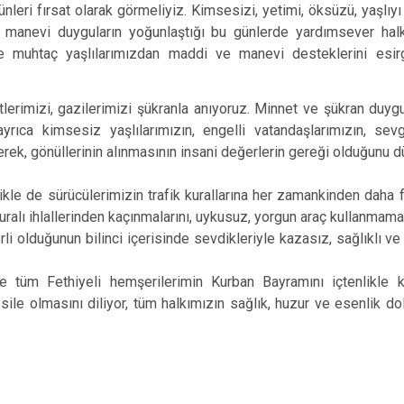
Kavaklıdere
günleri fırsat olarak görmeliyiz. Kimsesizi, yetimi, öksüzü, yaşl
rak, manevi duyguların yoğunlaştığı bu günlerde yardımsever hal
Köyceğiz
ye muhtaç yaşlılarımızdan maddi ve manevi desteklerini esi
Marmaris
erimizi, gazilerimizi şükranla anıyoruz. Minnet ve şükran duygul
n, ayrıca kimsesiz yaşlılarımızın, engelli vatandaşlarımızın, s
lerek, gönüllerinin alınmasının insani değerlerin gereği olduğunu
kle de sürücülerimizin trafik kurallarına her zamankinden daha fa
kuralı ihlallerinden kaçınmalarını, uykusuz, yorgun araç kullanmamala
li olduğunun bilinci içerisinde sevdikleriyle kazasız, sağlıklı ve
 tüm Fethiyeli hemşerilerimin Kurban Bayramını içtenlikle ku
esile olmasını diliyor, tüm halkımızın sağlık, huzur ve esenlik do